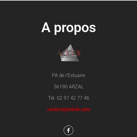
A propos
PA de l’Estuaire
56190 ARZAL
Tél. 02 97 42 77 46
contact@adcbi.com
F
a