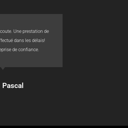
écoute. Une prestation de
Les délais
ffectué dans les délais!
eprise de confiance.
Pascal