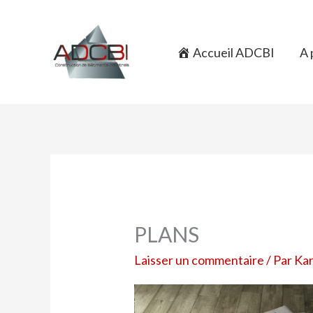
Aller
au
contenu
Accueil ADCBI
A 
PLANS
Laisser un commentaire
/ Par
Ka