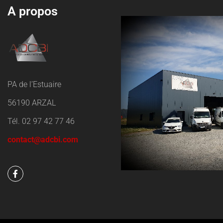
A propos
PA de l’Estuaire
56190 ARZAL
Tél. 02 97 42 77 46
contact@adcbi.com
F
a
c
e
b
o
o