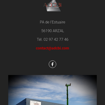
PA de l’Estuaire
56190 ARZAL
Tél. 02 97 42 77 46
contact@adcbi.com
F
a
c
e
b
o
o
k