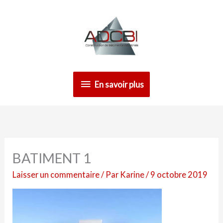
Aller
En
au
contenu
savoir
plus
En savoir plus
BATIMENT 1
Laisser un commentaire
/ Par
Karine
/
9 octobre 2019