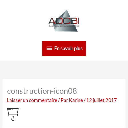
Aller
En
au
contenu
savoir
plus
En savoir plus
construction-icon08
Laisser un commentaire
/ Par
Karine
/
12 juillet 2017