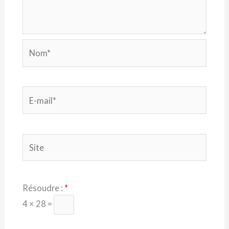
Nom*
E-
mail*
Site
Résoudre :
*
4 × 28 =