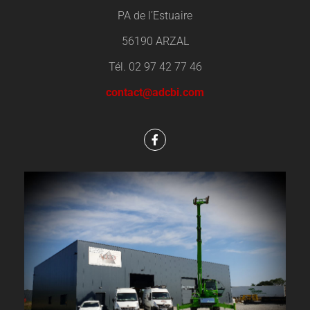
PA de l’Estuaire
56190 ARZAL
Tél. 02 97 42 77 46
contact@adcbi.com
F
a
c
e
b
o
o
k