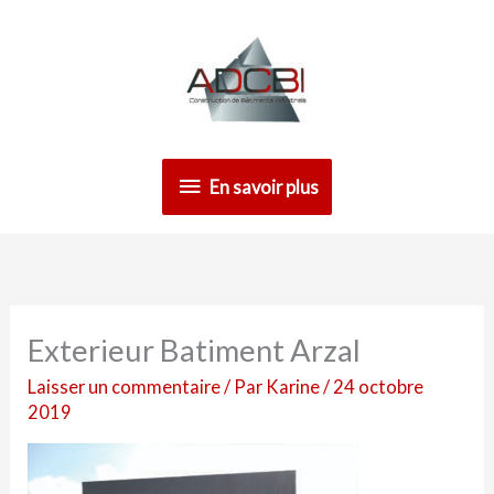
Aller
En
au
contenu
savoir
plus
En savoir plus
Exterieur Batiment Arzal
Laisser un commentaire
/ Par
Karine
/
24 octobre
2019