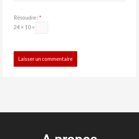
Résoudre :
*
24 × 10 =