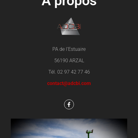
A propos
PA de l’Estuaire
56190 ARZAL
Tél. 02 97 42 77 46
contact@adcbi.com
F
a
c
e
b
o
o
k