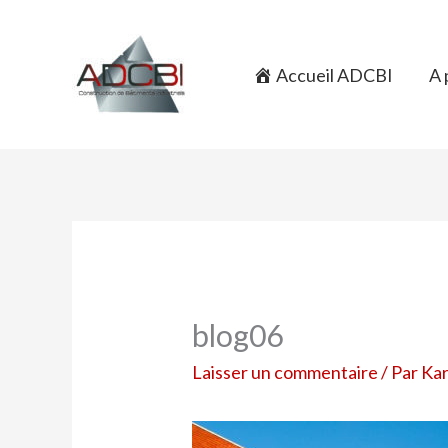
Aller
au
contenu
Accueil ADCBI
A 
blog06
Laisser un commentaire
/ Par
Ka