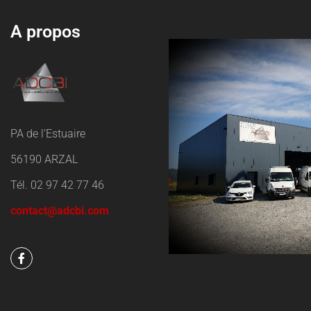
A propos
PA de l’Estuaire
56190 ARZAL
Tél. 02 97 42 77 46
contact@adcbi.com
F
a
c
e
b
o