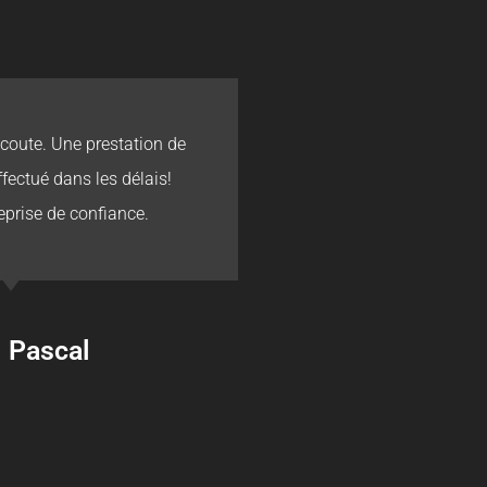
écoute. Une prestation de
Les délais
ffectué dans les délais!
eprise de confiance.
Pascal