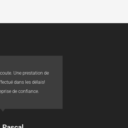
écoute. Une prestation de
Les délais
ffectué dans les délais!
eprise de confiance.
Pascal