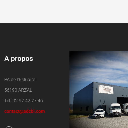
A propos
PA de l’Estuaire
56190 ARZAL
Tél. 02 97 42 77 46
contact@adcbi.com