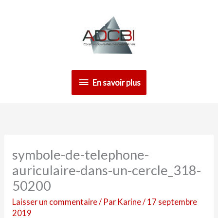
Aller
En
au
contenu
savoir
plus
En savoir plus
symbole-de-telephone-
auriculaire-dans-un-cercle_318-
50200
Laisser un commentaire
/ Par
Karine
/
17 septembre
2019