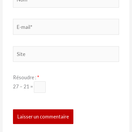
E-
mail*
Site
Résoudre :
*
27 − 21 =