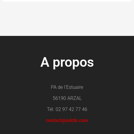
A propos
PA de l’Estuaire
56190 ARZAL
Tél. 02 97 42 77 46
contact@adcbi.com